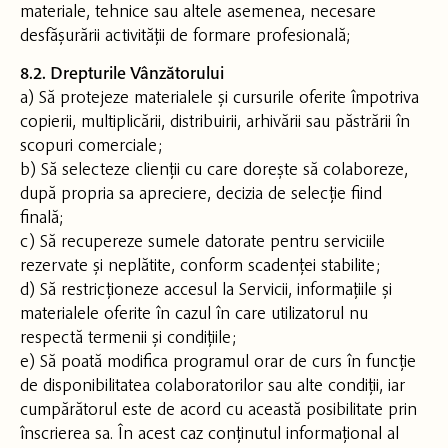
materiale, tehnice sau altele asemenea, necesare
desfășurării activității de formare profesională;
8.2. Drepturile Vânzătorului
a) Să protejeze materialele și cursurile oferite împotriva
copierii, multiplicării, distribuirii, arhivării sau păstrării în
scopuri comerciale;
b) Să selecteze clienții cu care dorește să colaboreze,
după propria sa apreciere, decizia de selecție fiind
finală;
c) Să recupereze sumele datorate pentru serviciile
rezervate și neplătite, conform scadenței stabilite;
d) Să restricționeze accesul la Servicii, informațiile și
materialele oferite în cazul în care utilizatorul nu
respectă termenii și condițiile;
e) Să poată modifica programul orar de curs în funcție
de disponibilitatea colaboratorilor sau alte condiții, iar
cumpărătorul este de acord cu această posibilitate prin
înscrierea sa. În acest caz conținutul informațional al