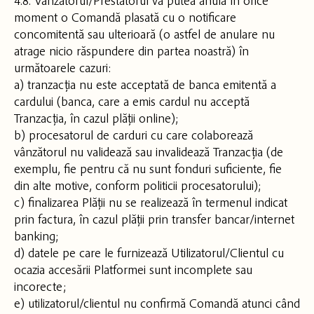
4.8. Vânzătorul/Prestatorul va putea anula în orice
moment o Comandă plasată cu o notificare
concomitentă sau ulterioară (o astfel de anulare nu
atrage nicio răspundere din partea noastră) în
următoarele cazuri:
a) tranzacția nu este acceptată de banca emitentă a
cardului (banca, care a emis cardul nu acceptă
Tranzacția, în cazul plății online);
b) procesatorul de carduri cu care colaborează
vânzătorul nu validează sau invalidează Tranzacția (de
exemplu, fie pentru că nu sunt fonduri suficiente, fie
din alte motive, conform politicii procesatorului);
c) finalizarea Plății nu se realizează în termenul indicat
prin factura, în cazul plății prin transfer bancar/internet
banking;
d) datele pe care le furnizează Utilizatorul/Clientul cu
ocazia accesării Platformei sunt incomplete sau
incorecte;
e) utilizatorul/clientul nu confirmă Comandă atunci când