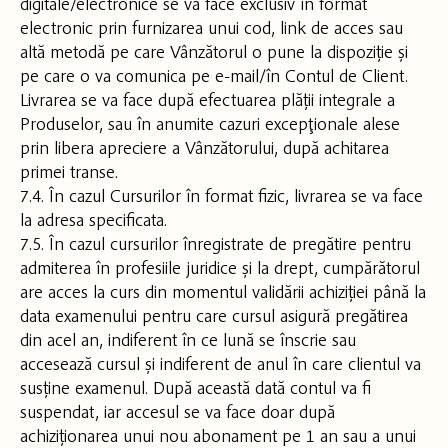
digitale/electronice se va face exclusiv în format
electronic prin furnizarea unui cod, link de acces sau
altă metodă pe care Vânzătorul o pune la dispoziție și
pe care o va comunica pe e-mail/în Contul de Client.
Livrarea se va face după efectuarea plății integrale a
Produselor, sau în anumite cazuri excepţionale alese
prin libera apreciere a Vânzătorului, după achitarea
primei transe.
7.4. În cazul Cursurilor în format fizic, livrarea se va face
la adresa specificata.
7.5. În cazul cursurilor înregistrate de pregătire pentru
admiterea în profesiile juridice și la drept, cumpărătorul
are acces la curs din momentul validării achiziției până la
data examenului pentru care cursul asigură pregătirea
din acel an, indiferent în ce lună se înscrie sau
accesează cursul și indiferent de anul în care clientul va
susține examenul. După această dată contul va fi
suspendat, iar accesul se va face doar după
achiziționarea unui nou abonament pe 1 an sau a unui