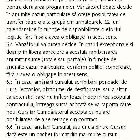
pentru derularea programelor. Vânzătorul poate decide
în anumite cazuri particulare să ofere posibilitatea de
transfer către o altă grupă din următoarele 12 luni
calendaristice în funcţie de disponibilitate şi efortul
logistic, fără însă a avea o obligaţie în acest sens.
6.4. Vânzătorul va putea decide, în cazuri excepționale și
doar prin libera apreciere a acestuia rambursarea
anumitor sume (totale sau parțiale) în funcție de
anumite cazuri particulare, conform politicii comerciale,
fără a avea o obligaţie în acest sens.
6.5. În cazul amânării cursului, schimbării perioadei de
Curs, lectorilor, platformei de desfăşurare, sau a altor
caracteristici care nu influenţează îndeplinirea scopului
contractului, întreaga sumă achitată se va raporta către
noul Curs iar Cumpărătorul accepta că nu are
posibilitatea de a se retrage din contract.
6.6. În cazul anulării Cursului, sau unuia dintre Cursuri
dacă este un pachet format din mai multe cursuri,