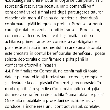
4.3. Adăugarea unui Produs în coșul de cumpărături nu
reprezintă rezervarea acestuia, iar o comandă va fi
considerată validă și finalizată după parcurgerea tuturor
etapelor din meniul Pagina de inscriere și doar după
confirmarea plății integrale a prețului Produselor pentru
care ați optat. In cazul achitarii in transe a Produselor,
comanda va fi considerată validă și finalizată după
achitarea primei transe. Se consideră că obligația de
plată este achitată în momentul în care suma datorată
este creditată în contul beneficiarului. Beneficiarul poate
solicita debitorului o confirmare a plății până la
verificarea efectivă a încasării.
4.4. Prin finalizarea Comenzii, ne confirmați că toate
datele pe care ni le-ați furnizat sunt corecte, complete
și adevărate la data plasării Comenzii și recunoașteți în
mod explicit că respectiva Comandă implică obligaţia
dumneavoastră fermă de a achita ”suma totală de plată”.
Orice altă modalitate a procedurii de achiziție nu va
conduce la încheierea unui contract valabil, corelativ,