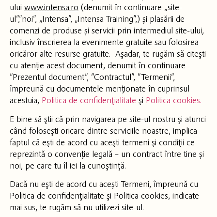
ului
www.intensa.ro
(denumit în continuare „site-
ul”,”noi”, „Intensa”, „Intensa Training”,) și plasării de
comenzi de produse și servicii prin intermediul site-ului,
inclusiv înscrierea la evenimente gratuite sau folosirea
oricăror alte resurse gratuite. Aşadar, te rugăm să citeşti
cu atenție acest document, denumit în continuare
”Prezentul document”, ”Contractul”, ”Termenii”,
împreună cu documentele menționate în cuprinsul
acestuia,
Politica de confidenţialitate
şi
Politica cookies.
E bine să ştii că prin navigarea pe site-ul nostru şi atunci
când foloseşti oricare dintre serviciile noastre, implica
faptul că eşti de acord cu aceşti termeni şi condiţii ce
reprezintă o convenție legală – un contract între tine și
noi, pe care tu îl iei la cunoştinţă.
Dacă nu eşti de acord cu acești Termeni, împreună cu
Politica de confidenţialitate şi Politica cookies, indicate
mai sus, te rugăm să nu utilizezi site-ul.