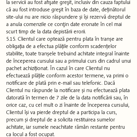
la servicii au fost afişate greşit, inclusiv din cauza faptului
că au fost introduse greşit în baza de date, deținătorul
site-ului nu are nicio răspundere și își rezervă dreptul de
a anula comenzile ce conţin date eronate în cel mai
scurt timp de la data depistării erorii.
5.15. Clientul care optează pentru plata în tranșe are
obligația de a efectua plățile conform scadențelor
stabilite, toate tranșele trebuind achitate integral înainte
de începerea cursului sau a primului curs din cadrul unui
pachet achiziționat. În cazul în care Clientul nu
efectuează plățile conform acestor termene, va primi o
notificare de plată prin e-mail sau telefonic. Dacă
Clientul nu răspunde la notificare și nu efectuează plata
datorată în termen de 7 zile de la data notificării sau, în
orice caz, cu cel mult o zi înainte de începerea cursului,
Clientul își va pierde dreptul de a participa la curs,
precum și dreptul de a solicita restituirea sumelor
achitate, iar sumele neachitate rămân restante pentru
ca locul a fost ocupat.