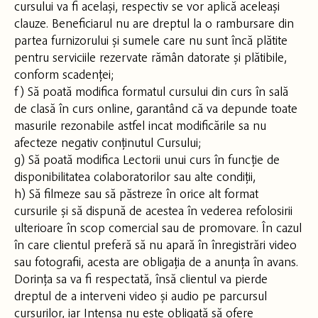
cursului va fi același, respectiv se vor aplică aceleași
clauze. Beneficiarul nu are dreptul la o rambursare din
partea furnizorului și sumele care nu sunt încă plătite
pentru serviciile rezervate rămân datorate și plătibile,
conform scadenței;
f) Să poată modifica formatul cursului din curs în sală
de clasă în curs online, garantând că va depunde toate
masurile rezonabile astfel incat modificările sa nu
afecteze negativ conținutul Cursului;
g) Să poată modifica Lectorii unui curs în funcție de
disponibilitatea colaboratorilor sau alte condiții,
h) Să filmeze sau să păstreze în orice alt format
cursurile și să dispună de acestea în vederea refolosirii
ulterioare în scop comercial sau de promovare. În cazul
în care clientul preferă să nu apară în înregistrări video
sau fotografii, acesta are obligația de a anunța în avans.
Dorința sa va fi respectată, însă clientul va pierde
dreptul de a interveni video și audio pe parcursul
cursurilor, iar Intensa nu este obligată să ofere