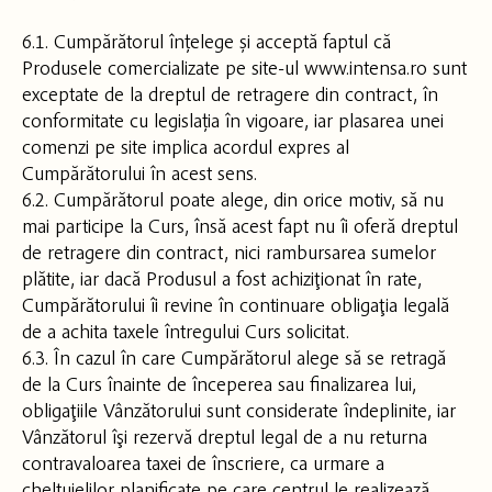
6.1. Cumpărătorul înțelege și acceptă faptul că
Produsele comercializate pe site-ul www.intensa.ro sunt
exceptate de la dreptul de retragere din contract, în
conformitate cu legislația în vigoare, iar plasarea unei
comenzi pe site implica acordul expres al
Cumpărătorului în acest sens.
6.2. Cumpărătorul poate alege, din orice motiv, să nu
mai participe la Curs, însă acest fapt nu îi oferă dreptul
de retragere din contract, nici rambursarea sumelor
plătite, iar dacă Produsul a fost achiziţionat în rate,
Cumpărătorului îi revine în continuare obligaţia legală
de a achita taxele întregului Curs solicitat.
6.3. În cazul în care Cumpărătorul alege să se retragă
de la Curs înainte de începerea sau finalizarea lui,
obligaţiile Vânzătorului sunt considerate îndeplinite, iar
Vânzătorul îşi rezervă dreptul legal de a nu returna
contravaloarea taxei de înscriere, ca urmare a
cheltuielilor planificate pe care centrul le realizează