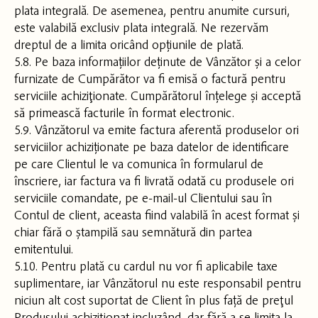
plata integrală. De asemenea, pentru anumite cursuri,
este valabilă exclusiv plata integrală. Ne rezervăm
dreptul de a limita oricând opțiunile de plată.
5.8. Pe baza informațiilor deținute de Vânzător și a celor
furnizate de Cumpărător va fi emisă o factură pentru
serviciile achiziţionate. Cumpărătorul înțelege și acceptă
să primească facturile în format electronic.
5.9. Vânzătorul va emite factura aferentă produselor ori
serviciilor achiziționate pe baza datelor de identificare
pe care Clientul le va comunica în formularul de
înscriere, iar factura va fi livrată odată cu produsele ori
serviciile comandate, pe e-mail-ul Clientului sau în
Contul de client, aceasta fiind valabilă în acest format și
chiar fără o ștampilă sau semnătură din partea
emitentului.
5.10. Pentru plată cu cardul nu vor fi aplicabile taxe
suplimentare, iar Vânzătorul nu este responsabil pentru
niciun alt cost suportat de Client în plus față de preţul
Produsului achiziţionat incluzând, dar fără a se limita la,