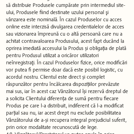
să distribuie Produsele cumpărate prin intermediul site-
ului, Produsele fiind destinate uzului personal şi
vânzarea este nominală. În cazul Produselor cu acces
online este interzisă divulgarea credentialelor de acces
sau vizionarea împreună cu o altă persoană care nu a
achitat contravaloarea Produsului, acest fapt ducând la
oprirea imediată accesului la Produs și obligația de plată
pentru Produsul utilizat a oricăror utilizatori
neînregistraţi. În cazul Produselor fizice, orice modificări
vor putea fi permise doar dacă este posibil logistic, cu
acordul nostru. Clientul este direct și complet
răspunzător pentru încălcarea dispozițiilor prevăzute
mai sus, iar în acest caz Vânzătorul își rezervă dreptul de
a solicita Clientului diferența de sumă pentru fiecare
Produs pe care l-a distribuit, indiferent că l-a modificat
parțial sau nu, iar acest drept nu exclude posibilitatea
Vânzătorului de a-și recupera integral prejudiciul suferit,
prin orice modalitate recunoscută de lege.