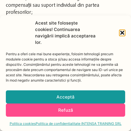
compensații sau suport individual din partea
profesorilor;
i) Furnizorul își rezervă dreptul de a modifica, suspenda
Acest site foloseşte
sau anula, fără preaviz, orice material, curs înregistrat,
cookies! Continuarea
sesiune individuală sau alte servicii bonus (denumite în
navigării implică acceptarea
continuare „Servicii Bonus”) oferite Clientului. Aceste
lor.
Servicii Bonus nu sunt obligatorii și sunt disponibile doar
în limita stocului sau a disponibilității, chiar dacă
Pentru a oferi cele mai bune experiențe, folosim tehnologii precum
modulele cookie pentru a stoca și/sau accesa informațiile despre
informațiile prezentate pe site sugerează altfel. Clientul
dispozitiv. Consimțământul pentru aceste tehnologii ne va permite să
înțelege și acceptă că Furnizorul nu poate fi tras la
procesăm date precum comportamentul de navigare sau ID-uri unice pe
răspundere pentru eventualele daune sau pierderi
acest site. Neacordarea sau retragerea consimțământului, poate afecta
în mod negativ anumite caracteristici și funcții.
cauzate de modificarea sau anularea acestor Servicii
Bonus.
j) Să nu fie responsabil pentru acțiunile întreprinse de
Acceptă
participanți în afara orelor de curs;
Refuză
8.3. Obligațiile Cumpărătorului
a) Să utilizeze site-ul numai cu respectarea principiilor
Politica cookies
Politica de confidentialitate INTENSA TRAINING SRL
bunei-credințe, exclusiv pentru informare și pentru