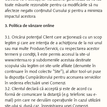
toate măsurile rezonabile pentru ca modificările să nu
afecteze negativ conținutul Cursului și pentru a minimiza
impactul acestora.
3. Politica de vânzare online
3.1. Oricărui potenţial Client care acţionează cu un scop
legitim şi care are intenţia de a achiziţiona de la noi unul
sau mai multe Produse/Servicii, cu respectarea acestor
termeni și condiţii, îi este permis accesul la site-ul
www.intensa.ro și subdomeniile acestuia destinate
scopului său legitim ori site-urile afiliate (denumite în
continuare în mod colectiv ”Site”), al altor tool-uri puse
la dispoziția Cumpărătorului pentru accesarea serviciilor
în vederea efectuării unei Comenzi.
3.2. Clientul declară că acceptă și este de acord cu
formă de comunicare la distanţă (e.g. telefonic sau e-
mail) prin care ne derulăm operațiunile în cazul utilizării
site-ului şi, după caz, înregistrarea unei Comenzi.