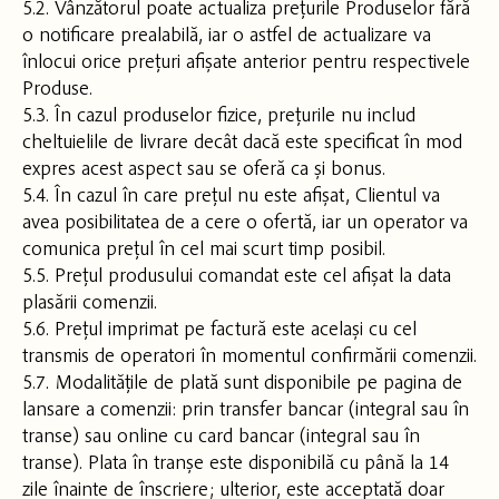
5.2. Vânzătorul poate actualiza prețurile Produselor fără
o notificare prealabilă, iar o astfel de actualizare va
înlocui orice prețuri afișate anterior pentru respectivele
Produse.
5.3. În cazul produselor fizice, prețurile nu includ
cheltuielile de livrare decât dacă este specificat în mod
expres acest aspect sau se oferă ca și bonus.
5.4. În cazul în care prețul nu este afișat, Clientul va
avea posibilitatea de a cere o ofertă, iar un operator va
comunica prețul în cel mai scurt timp posibil.
5.5. Prețul produsului comandat este cel afișat la data
plasării comenzii.
5.6. Prețul imprimat pe factură este același cu cel
transmis de operatori în momentul confirmării comenzii.
5.7. Modalitățile de plată sunt disponibile pe pagina de
lansare a comenzii: prin transfer bancar (integral sau în
transe) sau online cu card bancar (integral sau în
transe). Plata în tranșe este disponibilă cu până la 14
zile înainte de înscriere; ulterior, este acceptată doar