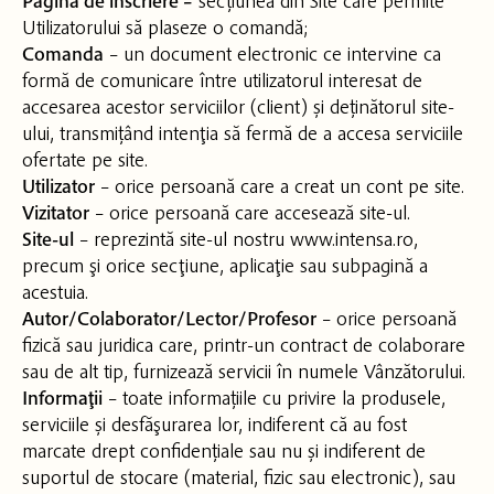
Pagina de înscriere –
secțiunea din Site care permite
Utilizatorului să plaseze o comandă;
Comanda
– un document electronic ce intervine ca
formă de comunicare între utilizatorul interesat de
accesarea acestor serviciilor (client) și deținătorul site-
ului, transmițând intenţia să fermă de a accesa serviciile
ofertate pe site.
Utilizator
– orice persoană care a creat un cont pe site.
Vizitator
– orice persoană care accesează site-ul.
Site-ul
– reprezintă site-ul nostru www.intensa.ro,
precum şi orice secţiune, aplicaţie sau subpagină a
acestuia.
Autor/Colaborator/Lector/Profesor
– orice persoană
fizică sau juridica care, printr-un contract de colaborare
sau de alt tip, furnizează servicii în numele Vânzătorului.
Informaţii
– toate informațiile cu privire la produsele,
serviciile și desfăşurarea lor, indiferent că au fost
marcate drept confidențiale sau nu și indiferent de
suportul de stocare (material, fizic sau electronic), sau