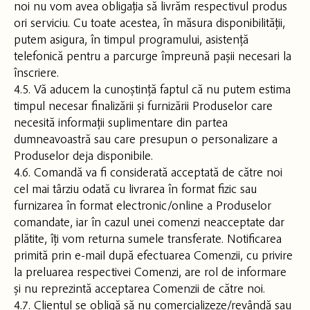
noi nu vom avea obligația să livrăm respectivul produs
ori serviciu. Cu toate acestea, în măsura disponibilității,
putem asigura, în timpul programului, asistență
telefonică pentru a parcurge împreună pașii necesari la
înscriere.
4.5. Vă aducem la cunoștință faptul că nu putem estima
timpul necesar finalizării și furnizării Produselor care
necesită informații suplimentare din partea
dumneavoastră sau care presupun o personalizare a
Produselor deja disponibile.
4.6. Comandă va fi considerată acceptată de către noi
cel mai târziu odată cu livrarea în format fizic sau
furnizarea în format electronic/online a Produselor
comandate, iar în cazul unei comenzi neacceptate dar
plătite, îți vom returna sumele transferate. Notificarea
primită prin e-mail după efectuarea Comenzii, cu privire
la preluarea respectivei Comenzi, are rol de informare
și nu reprezintă acceptarea Comenzii de către noi.
4.7. Clientul se obligă să nu comercializeze/revândă sau